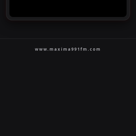
www.maxima991fm.com